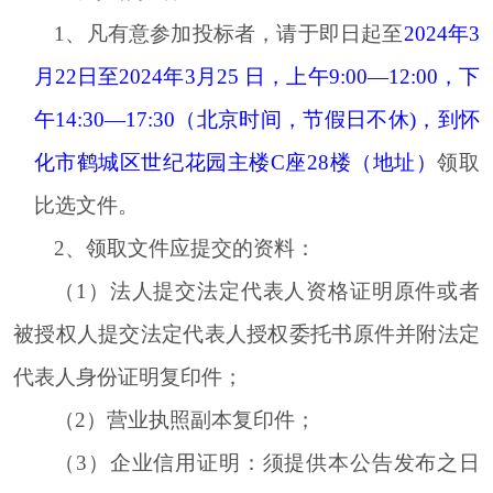
1、凡有意参加投标者，请于即日起至
2024年3
月22日至2024年3月25 日，上午9:00—12:00，下
午14:30—17:30（北京时间，节假日不休)，到怀
化市鹤城区世纪花园主楼C座28楼（地址）
领取
比选文件。
2、领取文件应提交的资料：
（
1）法人提交法定代表人资格证明原件或者
被授权人提交法定代表人授权委托书原件并附法定
代表人身份证明复印件；
（
2）营业执照副本复印件；
（
3）企业信用证明：须提供本公告发布之日