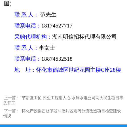
国）
联
系
人：
范先生
联系电话：
18174527717
采购代理机构：
湖南明信招标代理有限公司
联
系
人：
李女士
联系电话：
18874532518
地
址：怀化市鹤城区世纪花园主楼
C座28楼
上一篇：
节后复工忙 民生工程暖人心 水利水电公司两大民生项目率
先开工
下一篇：
怀化产投集团赴茅谷冲溪片区雨污分流改造项目检查建设
情况