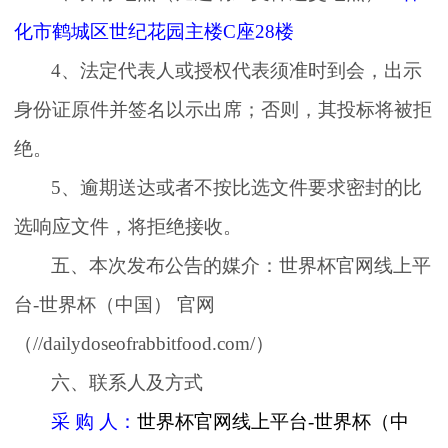
化市鹤城区世纪花园主楼
C座28楼
4、法定代表人或授权代表须准时到会，出示
身份证原件并签名以示出席；否则，其投标将被拒
绝。
5、逾期送达或者不按比选文件要求密封的比
选响应文件，将拒绝接收。
五、本次发布公告的媒介：世界杯官网线上平
台-世界杯（中国） 官网
（
//dailydoseofrabbitfood.com/）
六、联系人及方式
采
购
人：
世界杯官网线上平台-世界杯（中