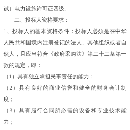
试）电力设施许可证四级。
二、
投标人资格要求：
1、投标人的基本资格条件：投标人必须是在中华
人民共和国境内注册登记的法人、其他组织或者自
然人，且应当符合《政府采购法》第二十二条第一
款的规定，即：
（
1）具有独立承担民事责任的能力；
（
2）具有良好的商业信誉和健全的财务会计制
度；
（
3）具有履行合同所必需的设备和专业技术能
力；