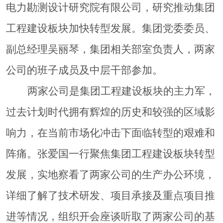
电力勘测设计研究院有限公司，研究推动集团
工程建设板块加快转型发展。集团党委委员、
副总经理吴丽琴，集团相关部室负责人，两家
公司的班子成员及中层干部参加。
两家公司是集团工程建设板块的主力军，
过去计划时代拥有辉煌的历史和较强的区域影
响力，在当前市场化冲击下面临转型的艰难和
阵痛。张爱国一行聚焦集团工程建设板块转型
发展，实地察看了两家公司的生产办公环境，
详细了解了技术研发、项目承接及重点项目推
进等情况，组织开会座谈听取了两家公司的基