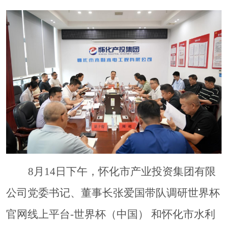
8月14日下午，怀化市产业投资集团有限
公司党委书记、董事长张爱国带队调研世界杯
官网线上平台-世界杯（中国） 和怀化市水利