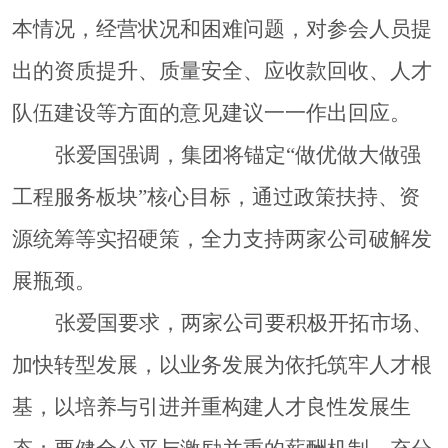
本情况，经营状况和困难问题，对参会人员提
出的资质提升、质量安全、应收款回收、人才
队伍建设等方面的意见建议一一作出回应。
张爱国强调，集团将锚定
“做优做大做强
工程服务板块”核心目标，通过政策扶持、资
源统筹等实招硬策，全力支持两家公司破解发
展瓶颈。
张爱国要求，两家公司要积极开拓市场、
加快转型发展，以业务发展为依托筑牢人才根
基，以培养与引进并重构建人才良性发展生