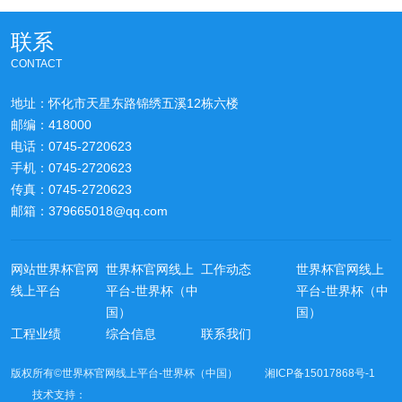
联系
CONTACT
地址：怀化市天星东路锦绣五溪12栋六楼
邮编：418000
电话：0745-2720623
手机：0745-2720623
传真：0745-2720623
邮箱：379665018@qq.com
网站世界杯官网
世界杯官网线上
工作动态
世界杯官网线上
线上平台
平台-世界杯（中
平台-世界杯（中
国）
国）
工程业绩
综合信息
联系我们
版权所有©世界杯官网线上平台-世界杯（中国） 湘ICP备15017868号-1
技术支持：