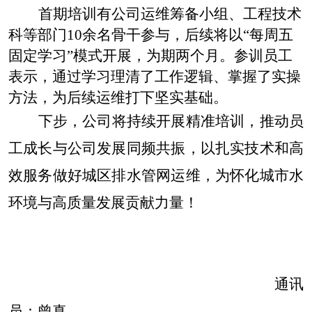
首期培训有公司运维筹备小组、工程技术
科等部门
10余名骨干参与，后续将以“每周五
固定学习”模式开展，为期两个月。参训员工
表示，通过学习理清了工作逻辑、掌握了实操
方法，为后续运维打下坚实基础。​
下步，公司将持续开展精准培训，推动员
工成长与公司发展同频共振，以扎实技术和高
效服务做好城区排水管网运维，为怀化城市水
环境与高质量发展贡献力量！
通讯
员：曾真