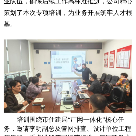
业队伍，确保后续工作高标准推进，公司精心
策划了本次专项培训，为业务开展筑牢人才根
基。
培训围绕市住建局
“厂网一体化”核心任
务，邀请李明副总及管网排查、设计单位工程