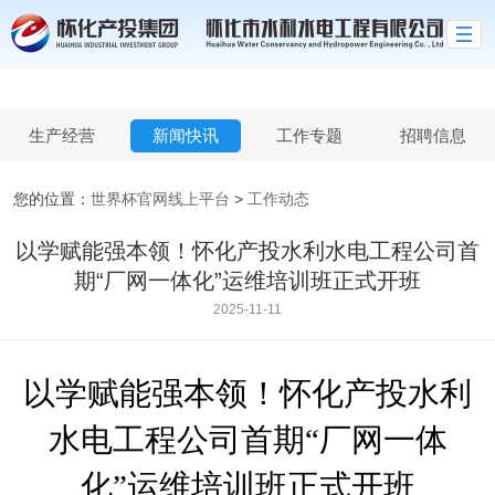
世界杯官网线上平台
生产经营
新闻快讯
工作专题
招聘信息
您的位置：
世界杯官网线上平台
>
工作动态
以学赋能强本领！怀化产投水利水电工程公司首
期“厂网一体化”运维培训班正式开班
2025-11-11
以学赋能强本领！怀化产投水利
水电工程公司首期
“厂网一体
化”运维培训班正式开班