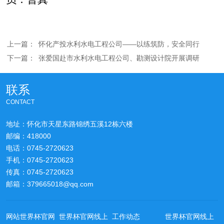
上一篇：
怀化产投水利水电工程公司——以练筑防，安全同行
下一篇：
张爱国赴市水利水电工程公司、勘测设计院开展调研
联系
CONTACT
地址：怀化市天星东路锦绣五溪12栋六楼
邮编：418000
电话：0745-2720623
手机：0745-2720623
传真：0745-2720623
邮箱：379665018@qq.com
网站世界杯官网
世界杯官网线上
工作动态
世界杯官网线上