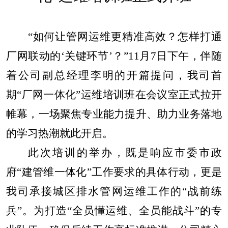
“如何让管网运维更精准高效？怎样打通
厂网联动的‘关键环节’？”11月7日下午，伴随
着公司副总经理李明的开篇提问，我司首
期“厂网一体化”运维培训班在会议室正式拉开
帷幕，一场聚焦专业能力提升、助力业务落地
的学习热潮就此开启。
此次培训的举办，既是响应市委市政
府
“建管维一体化”工作要求的具体行动，更是
我司承接城区排水管网运维工作的“战前练
兵”。为打造“全员懂运维、全员能战斗”的专