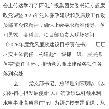
会
上
传达
学习了
怀化产投集团党委书记专题廉
政党课暨
2026年党风廉政建设和反腐败工作动
员部署会议精神
，
确保上级要求精准传导、落
地见效
。
各科室、项目部负责人现场签订
《
2026年度
党风廉政
建设目标
责任书》，层层
压实主体责任，构建起
“一级抓一级、层层抓
落实”责任闭环，推动党风廉政建设各项任务
落到实处。
会上，党支部书记、总经理
刘宏明以《以
如磐初心担发展使命
以正确政绩观引领水利
水电事业高质量前行》为题讲授
专题
党课，从