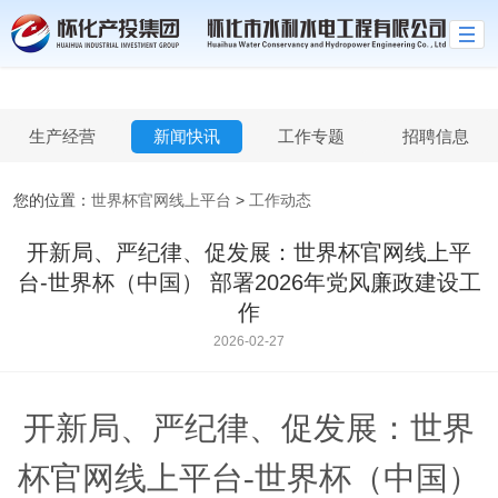
世界杯官网线上平台
生产经营
新闻快讯
工作专题
招聘信息
您的位置：
世界杯官网线上平台
>
工作动态
开新局、严纪律、促发展：世界杯官网线上平
台-世界杯（中国） 部署2026年党风廉政建设工
作
2026-02-27
开新局
、
严纪律
、
促发展
：
世界
杯官网线上平台-世界杯（中国）