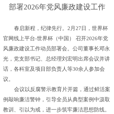
部署
2026年党风廉政建设工作
春启新程，纪律先行。
2月27日，世界杯
官网线上平台-世界杯（中国） 召开2026年党
风廉政建设工作动员部署会。公司董事长邓永
光，党支部书记、总经理刘宏明出席会议并讲
话，各科室及项目部负责人等
3
0余人参加会
议。
会议以反腐警示教育片开篇，
通过
鲜活案
例敲响廉洁警钟，引导全员从典型案例中汲取
教训、引以为戒，
进一步
筑牢廉洁思想防线。