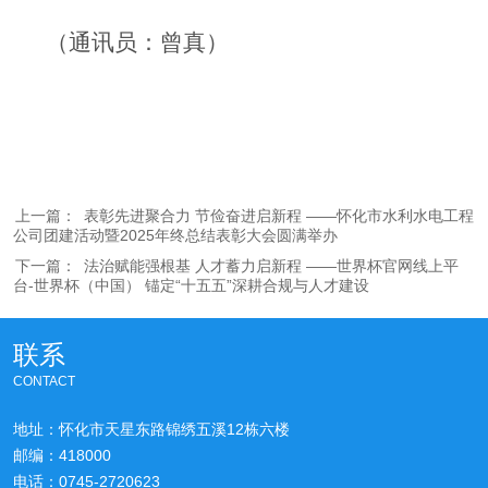
（通讯员：曾真）
上一篇：
表彰先进聚合力 节俭奋进启新程​ ——怀化市水利水电工程
公司团建活动暨2025年终总结表彰大会圆满举办​
下一篇：
法治赋能强根基 人才蓄力启新程 ——世界杯官网线上平
台-世界杯（中国） 锚定“十五五”深耕合规与人才建设
联系
CONTACT
地址：怀化市天星东路锦绣五溪12栋六楼
邮编：418000
电话：0745-2720623