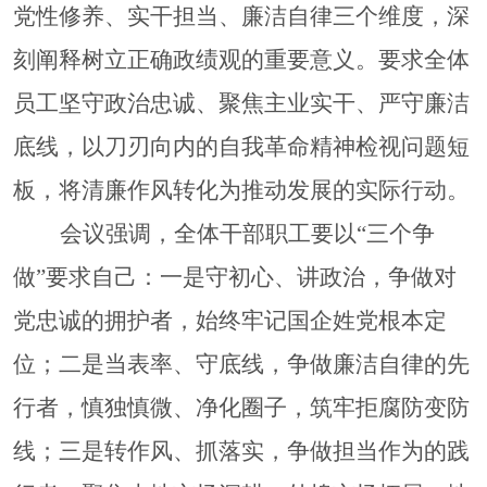
党性修养、实干担当、廉洁自律三个维度，深
刻阐释树立正确政绩观的重要意义
。
要求
全体
员工
坚守政治忠诚、聚焦主业实干、严守廉洁
底线，以刀刃向内的
自我革命精神
检视问题短
板，
将
清廉作风转化为推动发展的实际行动。
会议
强调，全体干部职工要以
“三个争
做”要求自己：一是守初心、讲政治，争做对
党忠诚的拥护者，始终牢记国企姓党根本定
位；二是当表率、守底线，争做廉洁自律的先
行者，慎独慎微、净化圈子，筑牢拒腐防变防
线；三是转作风、抓落实，争做担当作为的践