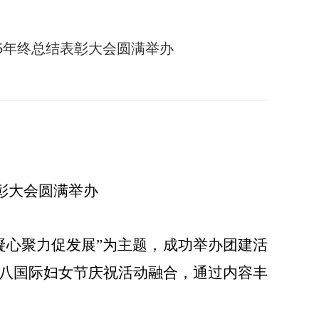
5年终总结表彰大会圆满举办​
会圆满举办​
凝心聚力促发展”为主题，成功举办团建活
三八国际妇女节庆祝活动融合，通过内容丰