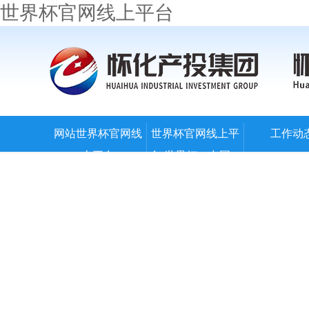
世界杯官网线上平台
网站世界杯官网线
世界杯官网线上平
工作动
上平台
台-世界杯（中国）