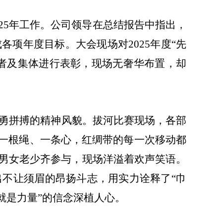
025年工作。公司领导在总结报告中指出，
项年度目标。大会现场对2025年度“先
获奖者及集体进行表彰，现场无奢华布置，却
勇拼搏的精神风貌。拔河比赛现场，各部
，一根绳、一条心，红绸带的每一次移动都
男女老少齐参与，现场洋溢着欢声笑语。
不让须眉的昂扬斗志，用实力诠释了“巾
就是力量”的信念深植人心。