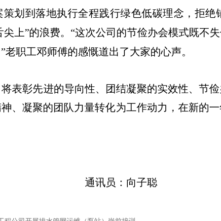
方案策划到落地执行全程践行绿色低碳理念，拒绝
“舌尖上”的浪费。“这次公司的节俭办会模式既不
”老职工邓师傅的感慨道出了大家的心声。​
，将表彰先进的导向性、团结凝聚的实效性、节俭
精神、凝聚的团队力量转化为工作动力，在新的一
。
通讯员：向子聪