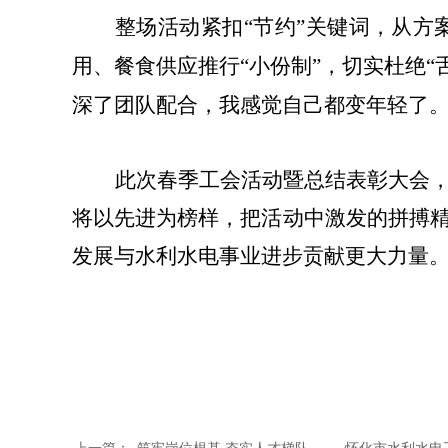
整场活动紧扣
“节约”关键词，从
用、餐食供应推行“小份制”，切实杜绝
深了团队配合，我感觉自己都变年轻了。
此次春季工会活动暨总结表彰大会
将以先进为榜样，把活动中激发的拼搏
发展与水利水电事业进步贡献更大力量