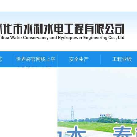
态
世界杯官网线上平
安全生产
工程业绩
台-世界杯（中国）