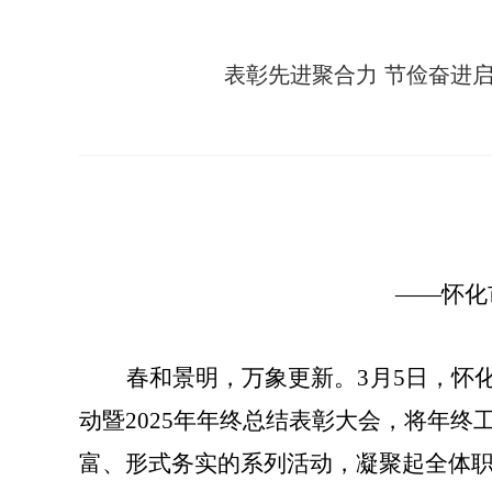
表彰先进聚合力 节俭奋进启
——怀化市水利水电工程公
春和景明，万象更新。
3月5日，怀
动暨2025年年终总结表彰大会，将年
富、形式务实的系列活动，凝聚起全体