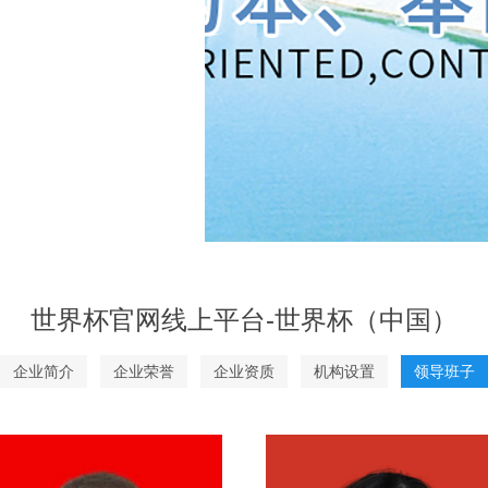
世界杯官网线上平台-世界杯（中国）
企业简介
企业荣誉
企业资质
机构设置
领导班子