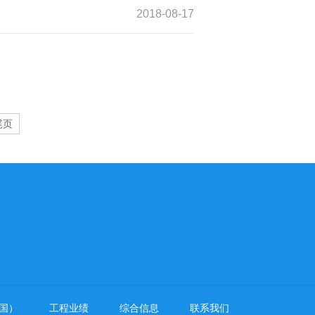
2018-08-17
尾页
中国）
工程业绩
综合信息
联系我们