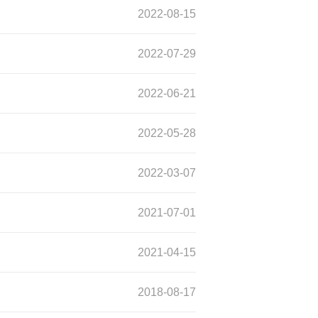
2022-08-15
2022-07-29
2022-06-21
2022-05-28
2022-03-07
2021-07-01
2021-04-15
2018-08-17