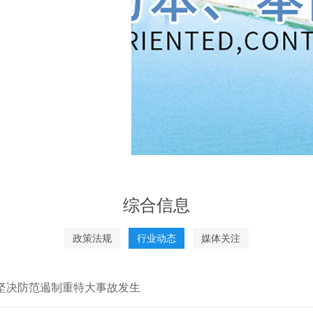
综合信息
政策法规
行业动态
媒体关注
坚决防范遏制重特大事故发生