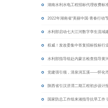
湖南水利水电工程招标代理收费标准
2022年湖南省“美丽中国·青春行动
水利部启动七大江河数字孪生流域
权威！发改委集中答复招标投标行业
水利部指导组赴内蒙古检查指导黄
党建强引领，清泉润五溪——怀化
陕西省引汉济渭二期工程初步设计
国家防总工作组来湘指导抗旱工作 