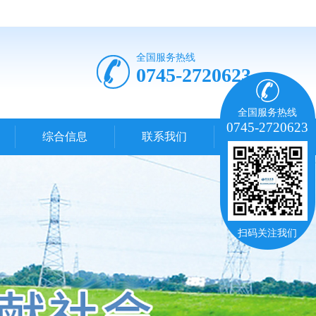
全国服务热线
0745-2720623
全国服务热线
0745-2720623
综合信息
联系我们
扫码关注我们