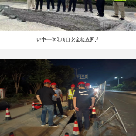
鹤中一体化项目安全检查照片