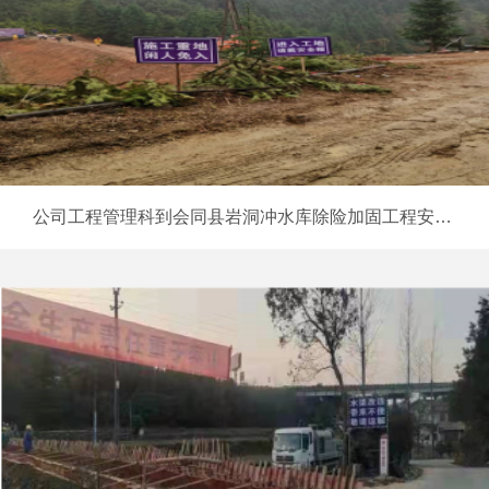
公司工程管理科到会同县岩洞冲水库除险加固工程安全检查照片：