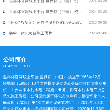
世界杯官网线上平台-世界杯（中国） 资质办理方案服务选取服务机构中标结果公告
2024-03-28
世界杯官网线上平台-世界杯（中国） 资质办理方案 服务选取服务机构
2024-03-22
怀化产投集团赴茅谷冲溪片区雨污分流改造项目检查建设情况
2023-09-25
鹤中一体化项目施工照片
2023-07-06
公司简介
COMPANY PROFILE
世界杯官网线上平台-世界杯（中国） 成立于1963年12月，
怀地编（1996）13号文件批复设立为副处级自收自支事业单
位，主要从事水利水电工程施工业务，拥有水利水电二级总
承包施工资质。公司原隶属于怀化市水利局，根据怀化市人
民政府（2019）第4次专题会议研究决定，于2019年5月31
日交由怀化市水业投资集团有限公司代管，2020年11月6日